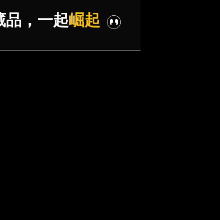
藏品，一起
崛起